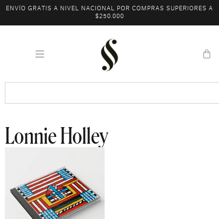
ENVÍO GRATIS A NIVEL NACIONAL POR COMPRAS SUPERIORES A
$250.000
Lonnie Holley