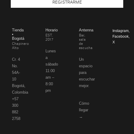
REGISTRARME
Tienda
Horario
Antenna
Instagram
,
•
EST.
Bar,
Facebook
,
Bogotá
2017
sala
X
Chapinero
de
Alto
escucha
Lunes
a
Cr. 4
Un
sábado
No.
espacio
11:00
54A-
para
am –
10
escuchar
8:00
Bogotá,
mejor.
pm
Colombia
+57
Cómo
300
llegar
882
→
2758