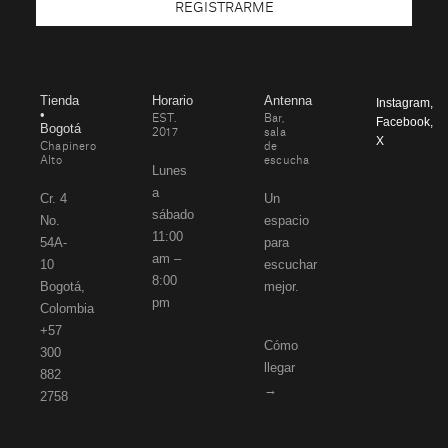
REGISTRARME
Tienda
Horario
Antenna
Instagram
,
•
EST.
Bar,
Facebook
,
Bogotá
2017
sala
X
Chapinero
de
Alto
escucha
Lunes
a
Cr. 4
Un
sábado
No.
espacio
11:00
54A-
para
am –
10
escuchar
8:00
Bogotá,
mejor.
pm
Colombia
+57
Cómo
300
llegar
882
→
2758