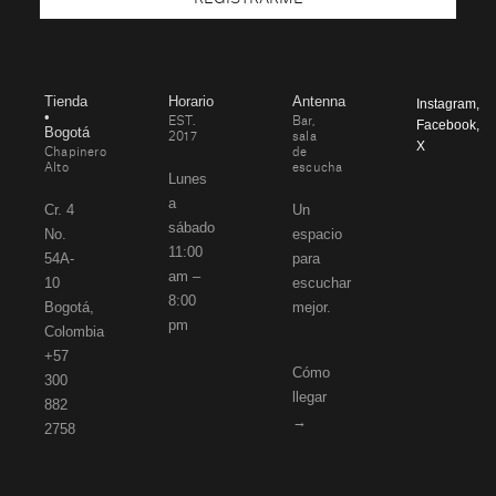
Tienda
Horario
Antenna
Instagram
,
•
EST.
Bar,
Facebook
,
Bogotá
2017
sala
X
Chapinero
de
Alto
escucha
Lunes
a
Cr. 4
Un
sábado
No.
espacio
11:00
54A-
para
am –
10
escuchar
8:00
Bogotá,
mejor.
pm
Colombia
+57
Cómo
300
llegar
882
→
2758