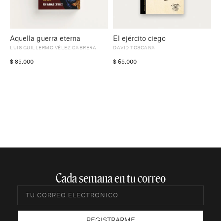
Aquella guerra eterna
El ejército ciego
LUIS GUILLERMO VÉLEZ CABRERA
DAVID TOSCANA
$
85.000
$
65.000
Cada semana en tu correo​
REGISTRARME