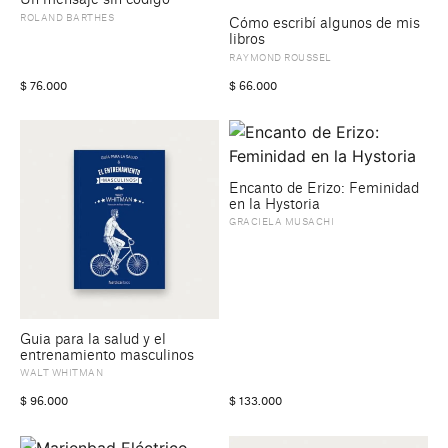
ROLAND BARTHES
Cómo escribí algunos de mis
libros
RAYMOND ROUSSEL
$
76.000
$
66.000
Encanto de Erizo: Feminidad
en la Hystoria
GRACIELA MUSACHI
Guia para la salud y el
entrenamiento masculinos
WALT WHITMAN
$
96.000
$
133.000