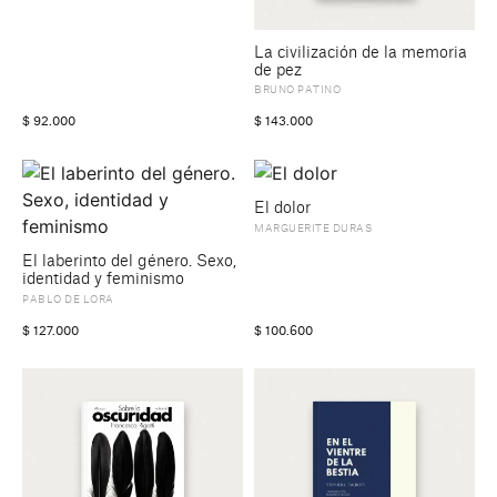
La civilización de la memoria
de pez
BRUNO PATINO
$
92.000
$
143.000
El dolor
MARGUERITE DURAS
El laberinto del género. Sexo,
identidad y feminismo
PABLO DE LORA
$
127.000
$
100.600