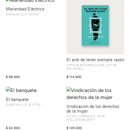
Marienbad Eléctrico
ENRIQUE VILA-MATAS
El arte de tener siempre razón
ARTHUR SCHOPENHAUER
,
VÍCTOR
ESCANDELL
$
88.000
$
114.000
El banquete
DIEGO MALLO
,
PLATÓN
Vindicación de los derechos
de la mujer
AITANA CARRASCO
,
MARY
WOLLSTONECRAFT
$
62.000
$
145.000