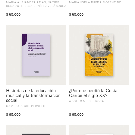
MARÍA ALEJANDRA ARIAS
,
NAYIBE
MARIÁNGELA RUEDA FIORENTINO
ROSADO
,
TERESA BENÍTEZ VELÁSQUEZ
$
65.000
$
65.000
Historias de la educación
¿Por qué perdió la Costa
musical y la transformación
Caribe el siglo XX?
social
ADOLFO MEISEL ROCA
CAMILO PUCHE PERNETH
$
95.000
$
95.000