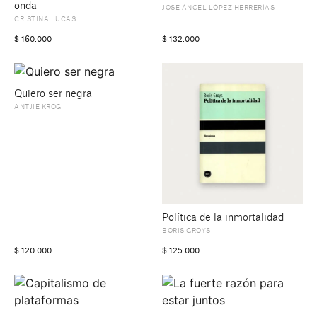
onda
JOSÉ ÁNGEL LÓPEZ HERRERÍAS
CRISTINA LUCAS
$
160.000
$
132.000
Quiero ser negra
ANTJIE KROG
Política de la inmortalidad
BORIS GROYS
$
120.000
$
125.000