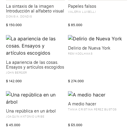
La sintaxis de la imagen
Papeles falsos
Introducción al alfabeto visual
VALERIA LUISELLI
DONIS A. DONDIS
$
150.000
$
85.000
Delirio de Nueva York
REM KOOLHAAS
La apariencia de las cosas.
Ensayos y artículos escogidos
JOHN BERGER
$
142.000
$
274.000
A medio hacer
TANIA CRISTINA PÉREZ BUSTOS
Una república en un árbol
JOAQUÍN ANTONIO URIBE
$
45.000
$
65.000