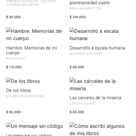
DÉBORAH DANOWSKI
,
EDUARDO
planetariedad viable
VIVEIROS DE CASTRO
BENJAMIN BRATTON
$
95.000
$
104.000
Hambre. Memorias de mi
Desarrollo a escala humana
cuerpo
MANFRED MAX-NEEF
ROXANE GAY
$
110.000
$
68.000
De los libros
MICHEL DE MONTAIGNE
Las cárceles de la miseria
LOIC WACQUANT
$
82.000
$
65.000
Un mensaje sin código