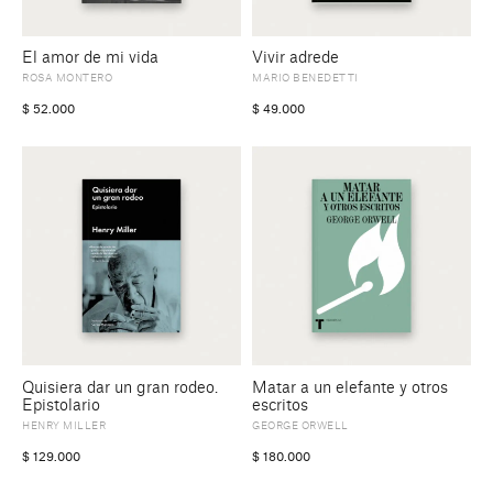
El amor de mi vida
Vivir adrede
ROSA MONTERO
MARIO BENEDETTI
$
52.000
$
49.000
Quisiera dar un gran rodeo.
Matar a un elefante y otros
Epistolario
escritos
HENRY MILLER
GEORGE ORWELL
$
129.000
$
180.000