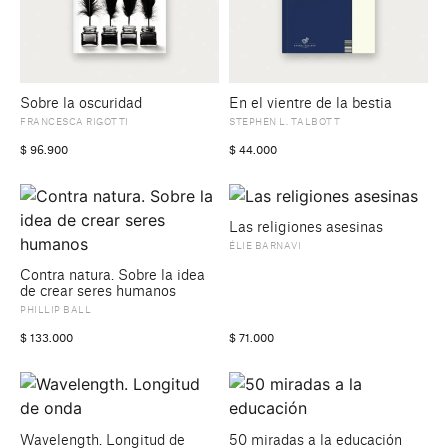
Sobre la oscuridad
En el vientre de la bestia
FRANCESCA RIGOTTI
STEPHEN L. TALBOTT
$
96.900
$
44.000
Las religiones asesinas
ÉLIE BARNAVI
Contra natura. Sobre la idea
de crear seres humanos
PHILLIP BALL
$
133.000
$
71.000
Wavelength. Longitud de
50 miradas a la educación