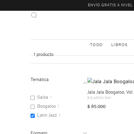
ENVÍO GRATIS A NIVE
TODO
LIBROS
1
producto
Temática
Jala Jala Boogaloo, Vol. 
Salsa
1
RICARDO RAY
Boogaloo
1
$
85.000
Latin Jazz
1
Formato