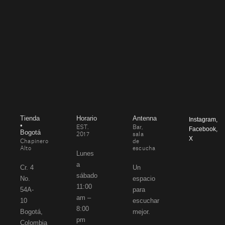
Tienda
Horario
Antenna
Instagram
,
•
EST.
Bar,
Facebook
,
Bogotá
2017
sala
X
Chapinero
de
Alto
escucha
Lunes
a
Cr. 4
Un
sábado
No.
espacio
11:00
54A-
para
am –
10
escuchar
8:00
Bogotá,
mejor.
pm
Colombia