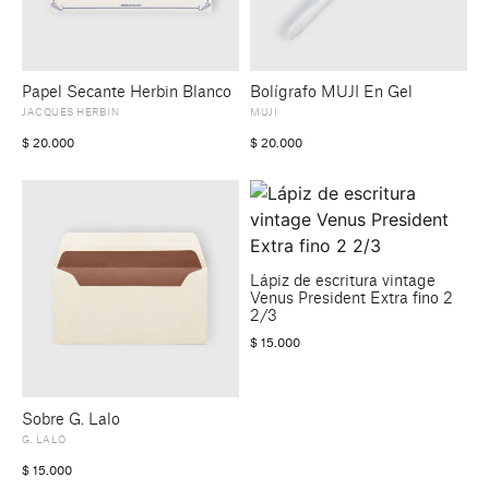
Papel Secante Herbin Blanco
Bolígrafo MUJI En Gel
JACQUES HERBIN
MUJI
$
20.000
$
20.000
Lápiz de escritura vintage
Venus President Extra fino 2
2/3
$
15.000
Sobre G. Lalo
G. LALO
$
15.000