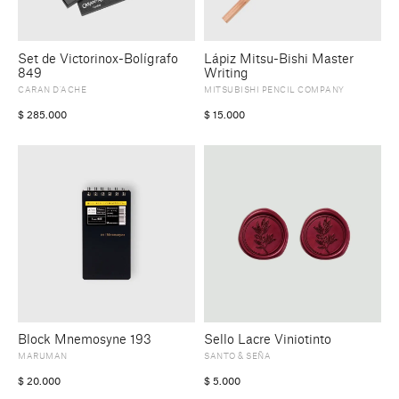
Set de Victorinox-Bolígrafo
Lápiz Mitsu-Bishi Master
849
Writing
CARAN D’ACHE
MITSUBISHI PENCIL COMPANY
$
285.000
$
15.000
Block Mnemosyne 193
Sello Lacre Viniotinto
MARUMAN
SANTO & SEÑA
$
20.000
$
5.000