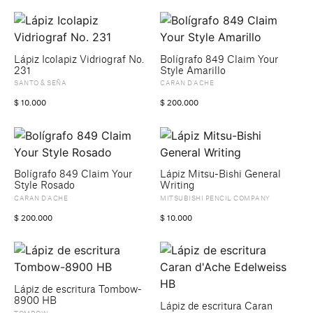
Lápiz Icolapiz Vidriograf No.
Bolígrafo 849 Claim Your
231
Style Amarillo
SANTO & SEÑA
CARAN D’ACHE
$
10.000
$
200.000
Bolígrafo 849 Claim Your
Lápiz Mitsu-Bishi General
Style Rosado
Writing
CARAN D’ACHE
MITSUBISHI PENCIL COMPANY
$
200.000
$
10.000
Lápiz de escritura Tombow-
8900 HB
Lápiz de escritura Caran