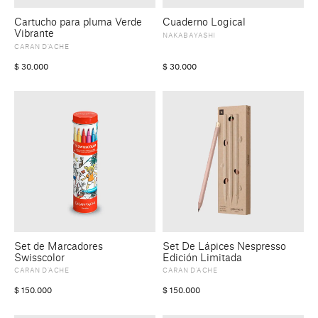
Cartucho para pluma Verde
Cuaderno Logical
Vibrante
NAKABAYASHI
CARAN D’ACHE
$
30.000
$
30.000
Set de Marcadores
Set De Lápices Nespresso
Swisscolor
Edición Limitada
CARAN D’ACHE
CARAN D’ACHE
$
150.000
$
150.000