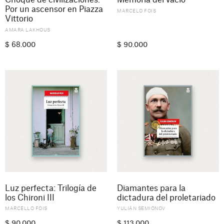
Choque de civilizaciones.
Memoria del vacío
Por un ascensor en Piazza
MARCELO FOIS
Vittorio
AMARA LAKHOUS
$
68.000
$
90.000
Luz perfecta: Trilogía de
Diamantes para la
los Chironi III
dictadura del proletariado
MARCELLO FOIS
YULIÁN SEMIÓNOV
$
90.000
$
113.000