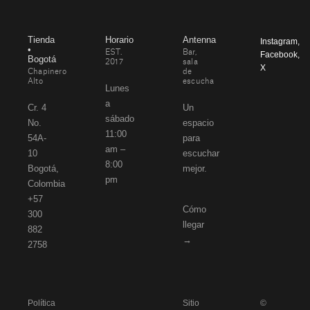
Tienda
Horario
Antenna
Instagram
,
•
EST.
Bar,
Facebook
,
Bogotá
2017
sala
X
Chapinero
de
Alto
escucha
Lunes
a
Cr. 4
Un
sábado
No.
espacio
11:00
54A-
para
am –
10
escuchar
8:00
Bogotá,
mejor.
pm
Colombia
+57
Cómo
300
llegar
882
→
2758
Política
Sitio
©