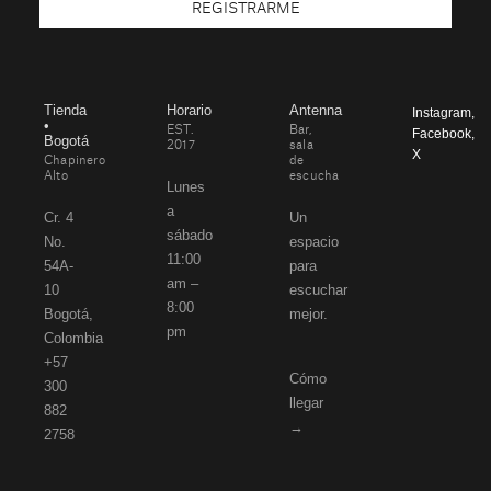
REGISTRARME
Tienda
Horario
Antenna
Instagram
,
•
EST.
Bar,
Facebook
,
Bogotá
2017
sala
X
Chapinero
de
Alto
escucha
Lunes
a
Cr. 4
Un
sábado
No.
espacio
11:00
54A-
para
am –
10
escuchar
8:00
Bogotá,
mejor.
pm
Colombia
+57
Cómo
300
llegar
882
→
2758