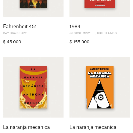
Fahrenheit 451
1984
RAY BRADBURY
GEORGE ORWELL
,
RIKI BLANCO
$
45.000
$
155.000
La naranja mecanica
La naranja mecanica