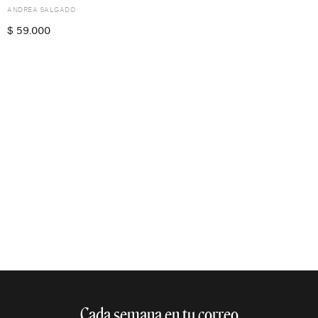
ANDREA SALGADO
$
59.000
Cada semana en tu correo​