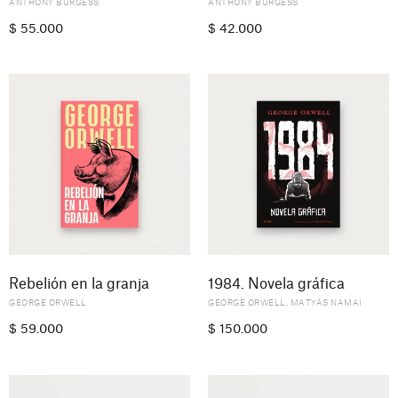
ANTHONY BURGESS
ANTHONY BURGESS
$
55.000
$
42.000
Rebelión en la granja
1984. Novela gráfica
GEORGE ORWELL
GEORGE ORWELL
,
MATYÁS NAMAI
$
59.000
$
150.000