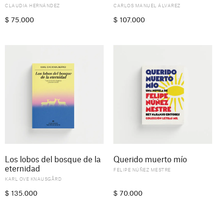
CLAUDIA HERNÁNDEZ
CARLOS MANUEL ÁLVAREZ
$
75.000
$
107.000
Los lobos del bosque de la
Querido muerto mío
eternidad
FELIPE NÚÑEZ MESTRE
KARL OVE KNAUSGÅRD
$
135.000
$
70.000