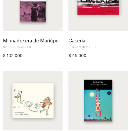
Mi madre era de Mariúpol
Caceria
NATASCHA WODIN
FERNANDO VILELA
$
132.000
$
45.000