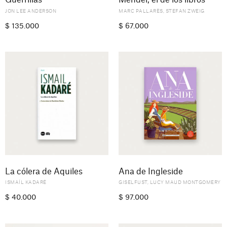
Guerrillas
Mendel, el de los libros
JON LEE ANDERSON
MARC PALLARÈS
,
STEFAN ZWEIG
$
135.000
$
67.000
La cólera de Aquiles
Ana de Ingleside
ISMAÍL KADARÉ
GISELFUST
,
LUCY MAUD MONTGOMERY
$
40.000
$
97.000