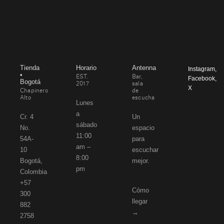
Tienda
Horario
Antenna
Instagram
,
•
EST.
Bar,
Facebook
,
Bogotá
2017
sala
X
Chapinero
de
Alto
escucha
Lunes
a
Cr. 4
Un
sábado
No.
espacio
11:00
54A-
para
am –
10
escuchar
8:00
Bogotá,
mejor.
pm
Colombia
+57
Cómo
300
llegar
882
→
2758