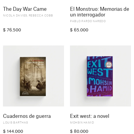
The Day War Came
El Monstruo: Memorias de
un interrogador
NICOLA DAVIES
,
REBECCA COBB
PABLO PARDO NAREDO
$
76.500
$
65.000
Cuadernos de guerra
Exit west: a novel
LOUIS BARTHAS
MOHSIN HAMID
$
144.000
$
80.000