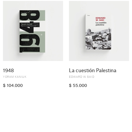
1948
La cuestión Palestina
YORAM KANIUK
EDWARD W. SAID
$
104.000
$
55.000