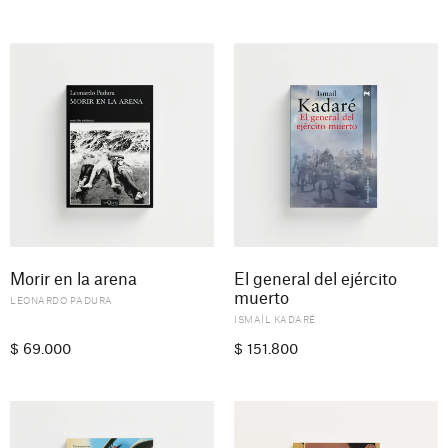
Morir en la arena
El general del ejército
muerto
LEONARDO PADURA
ISMAÍL KADARÉ
$
69.000
$
151.800