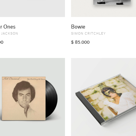
r Ones
Bowie
 JACKSON
SIMON CRITCHLEY
00
$
85.000