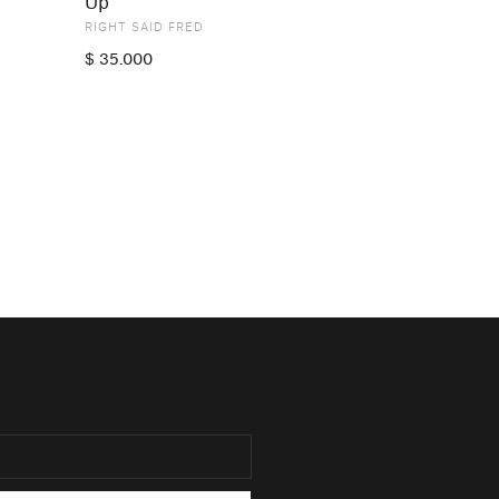
Up
RIGHT SAID FRED
$
35.000