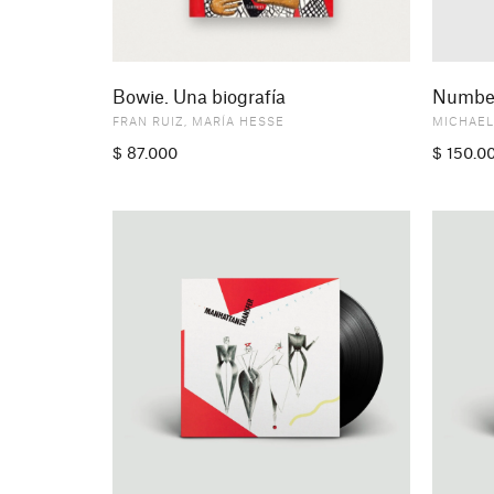
Bowie. Una biografía
Numbe
FRAN RUIZ
,
MARÍA HESSE
MICHAEL
$
87.000
$
150.0