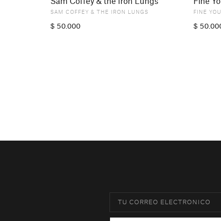
Sam Coffey & the Iron Lungs
Fine Y
SAM COFFEY & THE IRON LUNGS
FINE YO
$
50.000
$
50.00