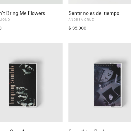
n’t Bring Me Flowers
Sentir no es del tiempo
AMOND
ANDREA CRUZ
0
$
35.000