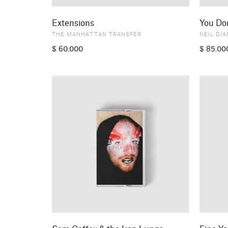
Extensions
You Do
THE MANHATTAN TRANSFER
NEIL DI
$
60.000
$
85.00