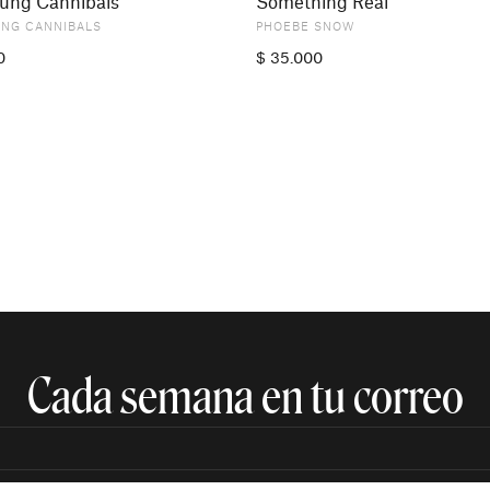
oung Cannibals
Something Real
UNG CANNIBALS
PHOEBE SNOW
0
$
35.000
Cada semana en tu correo​