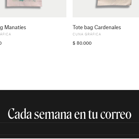
ag Manatíes
Tote bag Cardenales
ÁFICA
CUNA GRÁFICA
0
$
80.000
Cada semana en tu correo​