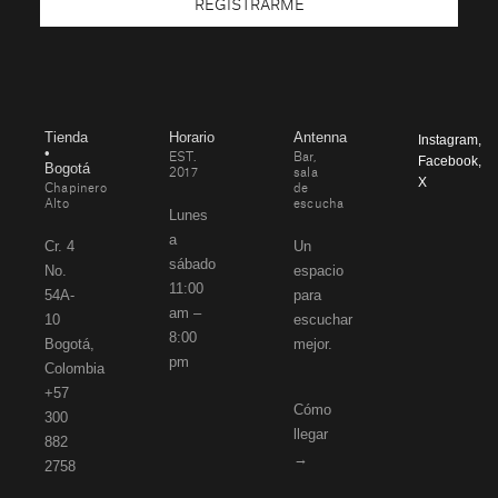
REGISTRARME
Tienda
Horario
Antenna
Instagram
,
•
EST.
Bar,
Facebook
,
Bogotá
2017
sala
X
Chapinero
de
Alto
escucha
Lunes
a
Cr. 4
Un
sábado
No.
espacio
11:00
54A-
para
am –
10
escuchar
8:00
Bogotá,
mejor.
pm
Colombia
+57
Cómo
300
llegar
882
→
2758