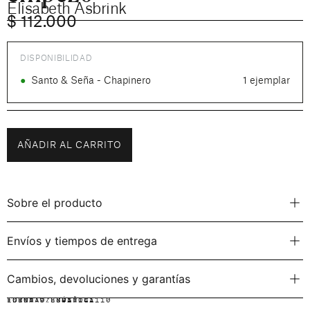
Elisabeth Asbrink
$
112.000
DISPONIBILIDAD
●
Santo & Seña - Chapinero
1 ejemplar
AÑADIR AL CARRITO
Sobre el producto
Envíos y tiempos de entrega
Cambios, devoluciones y garantías
IDIOMA:
FORMATO:
ISBN: 9788417141110
ESPAÑOL
RÚSTICA