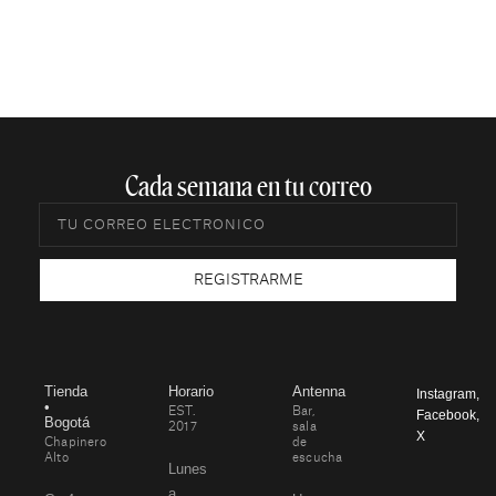
Cada semana en tu correo​
REGISTRARME
Tienda
Horario
Antenna
Instagram
,
•
EST.
Bar,
Facebook
,
Bogotá
2017
sala
X
Chapinero
de
Alto
escucha
Lunes
a