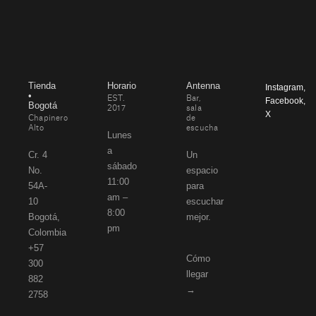
Tienda
Horario
Antenna
Instagram
,
•
EST.
Bar,
Facebook
,
Bogotá
2017
sala
X
Chapinero
de
Alto
escucha
Lunes
a
Cr. 4
Un
sábado
No.
espacio
11:00
54A-
para
am –
10
escuchar
8:00
Bogotá,
mejor.
pm
Colombia
+57
Cómo
300
llegar
882
→
2758