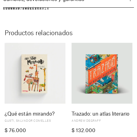
IDIOMA:
FORMATO:
ISBN: 9780711264014
INGLÉS
RÚSTICA
Productos relacionados
¿Qué están mirando?
Trazado: un atlas literario
GUSTI
,
SALVADOR COMELLES
ANDREW DEGRAFF
$
76.000
$
132.000