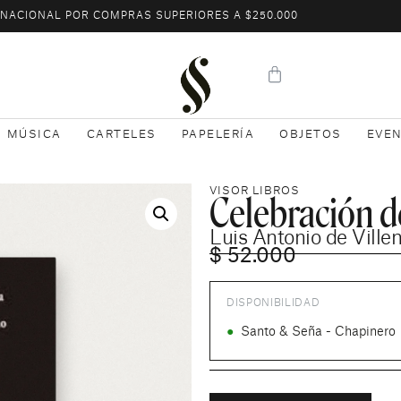
L NACIONAL POR COMPRAS SUPERIORES A $250.000
MÚSICA
CARTELES
PAPELERÍA
OBJETOS
EVE
Celebración de
VISOR LIBROS
Luis Antonio de Ville
$
52.000
DISPONIBILIDAD
●
Santo & Seña - Chapinero