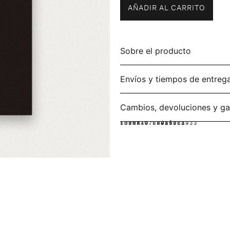
AÑADIR AL CARRITO
Sobre el producto
Envíos y tiempos de entreg
Cambios, devoluciones y ga
IDIOMA:
FORMATO:
ISBN: 9788475223933
ESPAÑOL
RÚSTICA