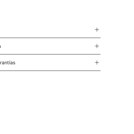
a
rantías