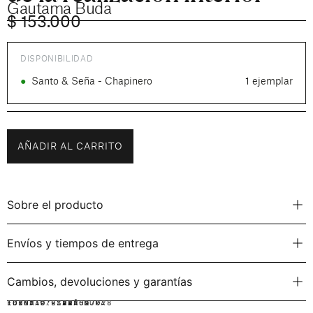
Gautama Buda
$
153.000
DISPONIBILIDAD
●
Santo & Seña - Chapinero
1 ejemplar
AÑADIR AL CARRITO
Sobre el producto
Envíos y tiempos de entrega
Cambios, devoluciones y garantías
IDIOMA:
FORMATO:
ISBN: 9791387597078
ESPAÑOL
TAPA DURA