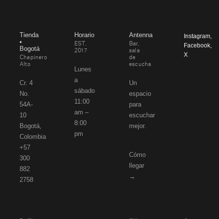
Tienda
Horario
Antenna
Instagram
,
•
EST.
Bar,
Facebook
,
Bogotá
2017
sala
X
Chapinero
de
Alto
escucha
Lunes
a
Cr. 4
Un
sábado
No.
espacio
11:00
54A-
para
am –
10
escuchar
8:00
Bogotá,
mejor.
pm
Colombia
+57
Cómo
300
llegar
882
→
2758