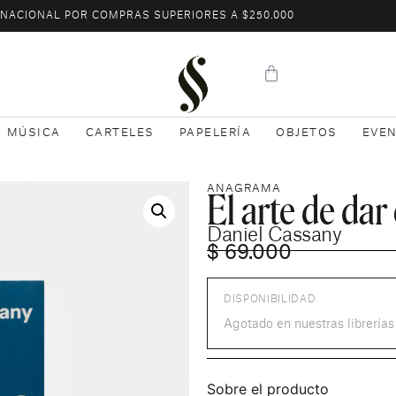
L NACIONAL POR COMPRAS SUPERIORES A $250.000
MÚSICA
CARTELES
PAPELERÍA
OBJETOS
EVE
El arte de dar
ANAGRAMA
Daniel Cassany
$
69.000
DISPONIBILIDAD
Agotado en nuestras librería
Sobre el producto