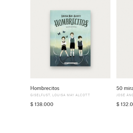
Hombrecitos
50 mira
GISELFUST
,
LOUISA MAY ALCOTT
JOSÉ ÁN
$
138.000
$
132.