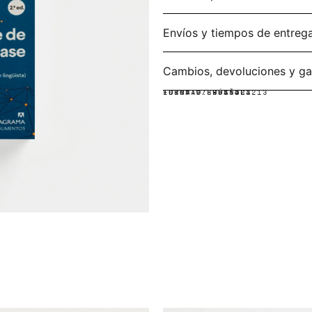
Envíos y tiempos de entreg
Cambios, devoluciones y ga
IDIOMA:
FORMATO:
ISBN: 9789585423213
ESPAÑOL
RÚSTICA