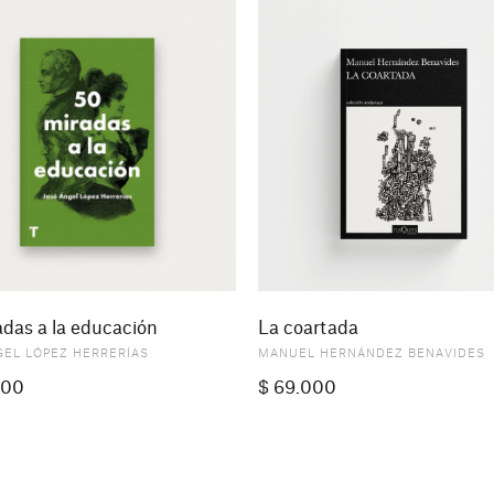
das a la educación
La coartada
GEL LÓPEZ HERRERÍAS
MANUEL HERNÁNDEZ BENAVIDES
000
$
69.000