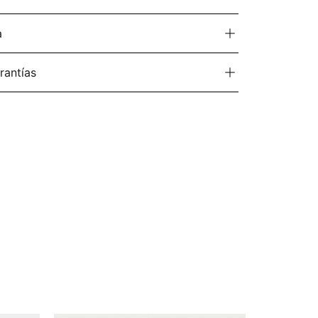
a
rantías