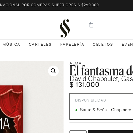
L NACIONAL POR COMPRAS SUPERIORES A $250.000
MÚSICA
CARTELES
PAPELERÍA
OBJETOS
EVE
El fantasma d
ALMA
David Chapoulet
,
Gas
$
131.000
DISPONIBILIDAD
●
Santo & Seña - Chapinero