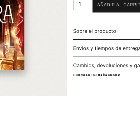
AÑADIR AL CARRI
Sobre el producto
Envíos y tiempos de entreg
Cambios, devoluciones y ga
IDIOMA:
FORMATO:
ISBN: 9788417430610
ESPAÑOL
PASTA DURA