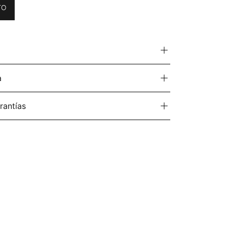
TO
a
rantías