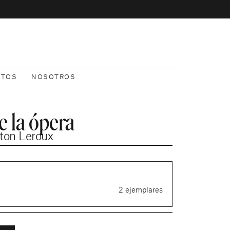
NTOS
NOSOTROS
e la ópera
ton Leroux
2 ejemplares