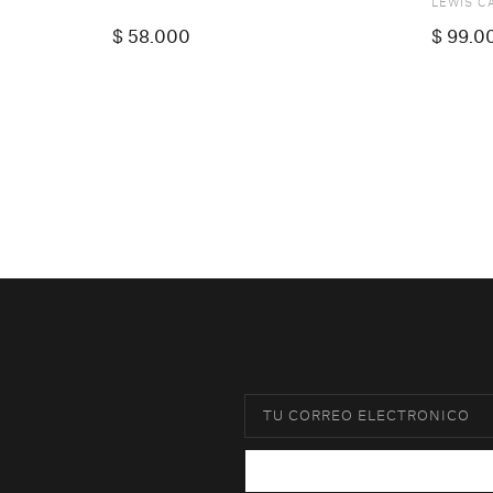
LEWIS C
$
58.000
$
99.0