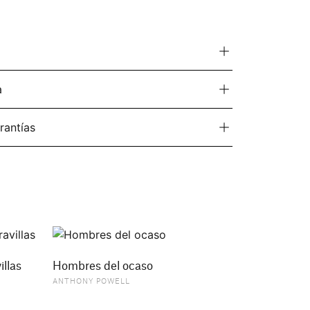
a
rantías
illas
Hombres del ocaso
ANTHONY POWELL