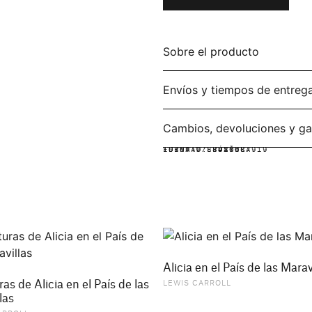
Sobre el producto
Envíos y tiempos de entreg
Cambios, devoluciones y ga
IDIOMA:
FORMATO:
ISBN: 9788420687919
ESPAÑOL
RÚSTICA
Alicia en el País de las Marav
as de Alicia en el País de las
LEWIS CARROLL
las