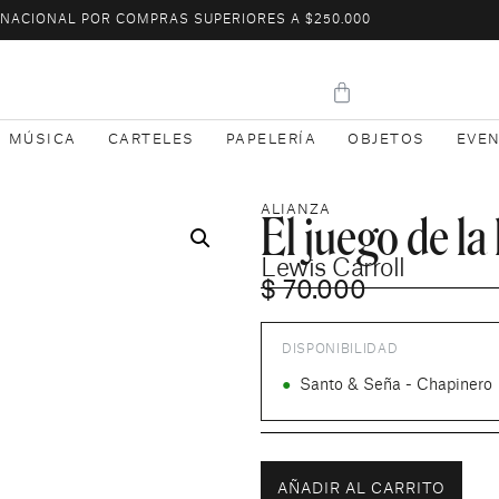
L NACIONAL POR COMPRAS SUPERIORES A $250.000
MÚSICA
CARTELES
PAPELERÍA
OBJETOS
EVE
El juego de la 
ALIANZA
Lewis Carroll
$
70.000
DISPONIBILIDAD
●
Santo & Seña - Chapinero
AÑADIR AL CARRITO