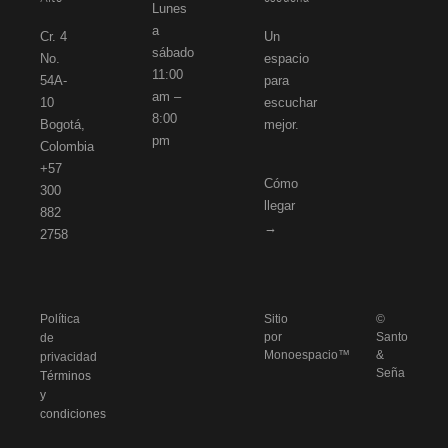
Lunes
a
Cr. 4
Un
sábado
No.
espacio
11:00
54A-
para
am –
10
escuchar
8:00
Bogotá,
mejor.
pm
Colombia
+57
Cómo
300
llegar
882
→
2758
Política
Sitio
©
por
Santo
de
Monoespacio™
&
privacidad
Seña
Términos
y
condiciones