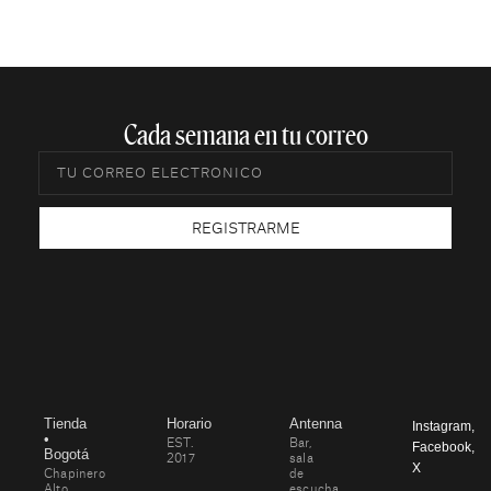
Cada semana en tu correo​
REGISTRARME
Tienda
Horario
Antenna
Instagram
,
•
EST.
Bar,
Facebook
,
Bogotá
2017
sala
X
Chapinero
de
Alto
escucha