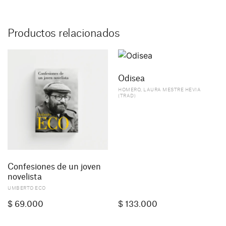
Productos relacionados
Odisea
HOMERO
,
LAURA MESTRE HEVIA
(TRAD)
Confesiones de un joven
novelista
UMBERTO ECO
$
69.000
$
133.000