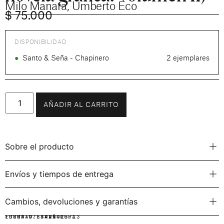
Milo Manara
,
Umberto Eco
$
75.000
DISPONIBILIDAD
●
Santo & Seña - Chapinero
2 ejemplares
AÑADIR AL CARRITO
Sobre el producto
Envíos y tiempos de entrega
Cambios, devoluciones y garantías
IDIOMA:
FORMATO:
ISBN: 9788426425713
ESPAÑOL
TAPA DURA