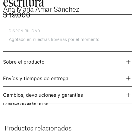
escritura
Ana María Amar Sánchez
$
19.000
DISPONIBILIDAD
Agotado en nuestras librerías por el momento.
Sobre el producto
Envíos y tiempos de entrega
Cambios, devoluciones y garantías
IDIOMA:
FORMATO:
ISBN: 9789505152766
ESPAÑOL
RÚSTICA
Productos relacionados