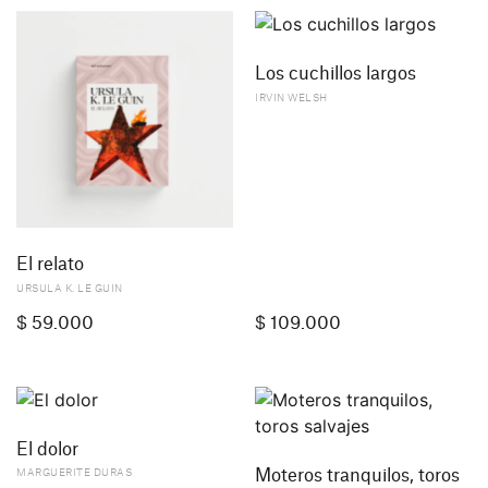
Los cuchillos largos
IRVIN WELSH
El relato
URSULA K. LE GUIN
$
59.000
$
109.000
El dolor
Moteros tranquilos, toros
MARGUERITE DURAS