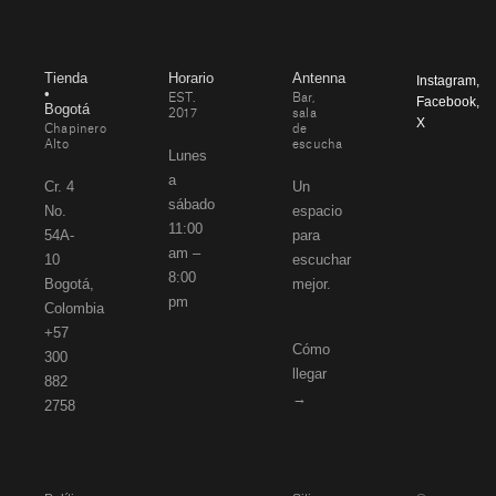
Tienda
Horario
Antenna
Instagram
,
•
EST.
Bar,
Facebook
,
Bogotá
2017
sala
X
Chapinero
de
Alto
escucha
Lunes
a
Cr. 4
Un
sábado
No.
espacio
11:00
54A-
para
am –
10
escuchar
8:00
Bogotá,
mejor.
pm
Colombia
+57
Cómo
300
llegar
882
→
2758