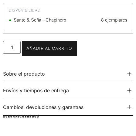
DISPONIBILIDAD
●
Santo & Seña - Chapinero
8 ejemplares
AÑADIR AL CARRITO
Sobre el producto
Envíos y tiempos de entrega
Cambios, devoluciones y garantías
IDIOMA:
FORMATO:
ISBN: BIOMA002
ESPAÑOL
VINILO