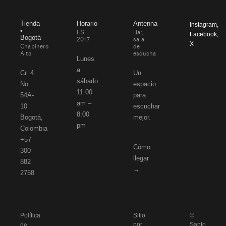
Tienda
Horario
Antenna
Instagram
,
•
EST.
Bar,
Facebook
,
Bogotá
2017
sala
X
Chapinero
de
Alto
escucha
Lunes
a
Cr. 4
Un
sábado
No.
espacio
11:00
54A-
para
am –
10
escuchar
8:00
Bogotá,
mejor.
pm
Colombia
+57
Cómo
300
llegar
882
→
2758
Política
Sitio
©
por
Santo
de