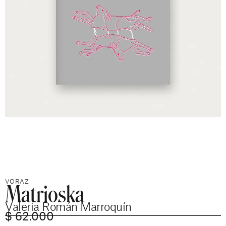
Matrioska
VORAZ
Valeria Román Marroquín
$
62.000