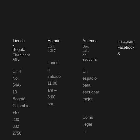
Tienda
Horario
Antenna
Instagram
,
•
EST.
Bar,
Facebook
,
Bogotá
2017
sala
X
Chapinero
de
Alto
escucha
Lunes
a
Cr. 4
Un
sábado
No.
espacio
11:00
54A-
para
am –
10
escuchar
8:00
Bogotá,
mejor.
pm
Colombia
+57
Cómo
300
llegar
882
→
2758