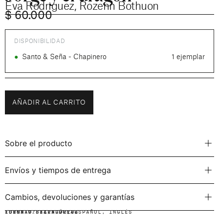
Eva Rodriguez
,
Rozenn Bothuon
$
60.000
DISPONIBILIDAD
●
Santo & Seña - Chapinero
1 ejemplar
AÑADIR AL CARRITO
Sobre el producto
Envíos y tiempos de entrega
Cambios, devoluciones y garantías
IDIOMA:
FORMATO:
ISBN: 9788417272104
BILINGÜE
TAPA DURA
,
ESPAÑOL
,
INGLÉS