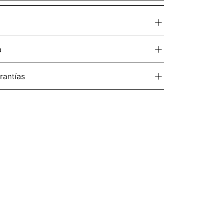
a
rantías