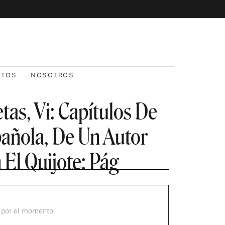
NTOS
NOSOTROS
as, Vi: Capítulos De
pañola, De Un Autor
El Quijote: Pág
s por el momento.