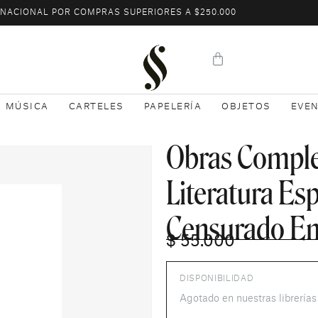
L NACIONAL POR COMPRAS SUPERIORES A $250.000
MÚSICA
CARTELES
PAPELERÍA
OBJETOS
EVE
Obras Complet
Literatura Es
Censurado En 
$
55.000
DISPONIBILIDAD
Agotado en nuestras librería