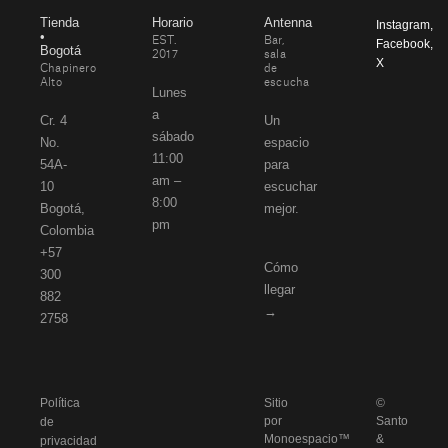
Tienda
Horario
Antenna
Instagram
,
•
EST.
Bar,
Facebook
,
Bogotá
2017
sala
X
Chapinero
de
Alto
escucha
Lunes
a
Cr. 4
Un
sábado
No.
espacio
11:00
54A-
para
am –
10
escuchar
8:00
Bogotá,
mejor.
pm
Colombia
+57
Cómo
300
llegar
882
→
2758
Política
Sitio
©
por
Santo
de
Monoespacio™
&
privacidad