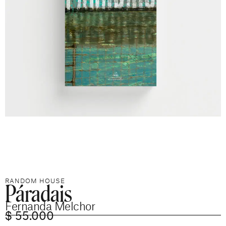
Páradais
RANDOM HOUSE
Fernanda Melchor
$
55.000