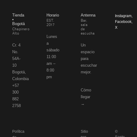
Tienda
Horario
Antenna
Instagram
,
•
EST.
Bar,
Facebook
,
Bogotá
2017
sala
X
Chapinero
de
Alto
escucha
Lunes
a
Cr. 4
Un
sábado
No.
espacio
11:00
54A-
para
am –
10
escuchar
8:00
Bogotá,
mejor.
pm
Colombia
+57
Cómo
300
llegar
882
→
2758
Política
Sitio
©