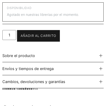
DISPONIBILIDAD
Agotado en nuestras librerías por el momento.
AÑADIR AL CARRITO
Sobre el producto
Envíos y tiempos de entrega
Cambios, devoluciones y garantías
IDIOMA:
FORMATO:
ISBN: 9789584960054
ESPAÑOL
RÚSTICA