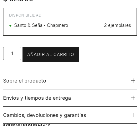
DISPONIBILIDAD
●
Santo & Seña - Chapinero
2 ejemplares
AÑADIR AL CARRITO
Sobre el producto
Envíos y tiempos de entrega
Cambios, devoluciones y garantías
IDIOMA:
FORMATO:
ISBN: 9789585118270
ESPAÑOL
RÚSTICA