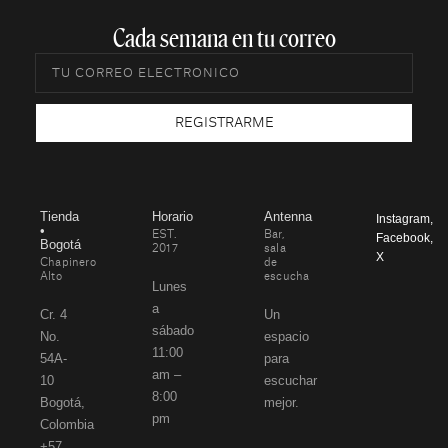
Cada semana en tu correo​
REGISTRARME
Tienda
Horario
Antenna
Instagram
,
•
EST.
Bar,
Facebook
,
Bogotá
2017
sala
X
Chapinero
de
Alto
escucha
Lunes
a
Cr. 4
Un
sábado
No.
espacio
11:00
54A-
para
am –
10
escuchar
8:00
Bogotá,
mejor.
pm
Colombia
+57