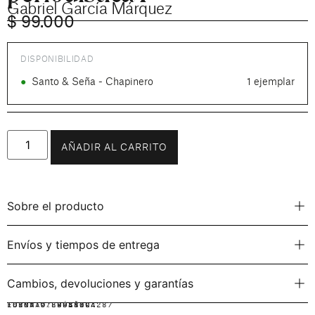
Gabriel García Márquez
$
99.000
DISPONIBILIDAD
●
Santo & Seña - Chapinero
1 ejemplar
AÑADIR AL CARRITO
Sobre el producto
Envíos y tiempos de entrega
Cambios, devoluciones y garantías
IDIOMA:
FORMATO:
ISBN: 9789588894287
ESPAÑOL
RÚSTICA