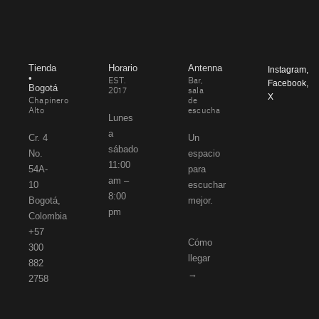
Tienda
Horario
Antenna
Instagram
,
•
EST.
Bar,
Facebook
,
Bogotá
2017
sala
X
Chapinero
de
Alto
escucha
Lunes
a
Cr. 4
Un
sábado
No.
espacio
11:00
54A-
para
am –
10
escuchar
8:00
Bogotá,
mejor.
pm
Colombia
+57
Cómo
300
llegar
882
→
2758