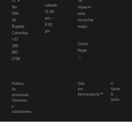
Cr. 4
Un
sábado
No.
espacio
11:00
54A-
para
am –
10
escuchar
8:00
Bogotá,
mejor.
pm
Colombia
+57
Cómo
300
llegar
882
→
2758
Política
Sitio
©
por
Santo
de
Monoespacio™
&
privacidad
Seña
Términos
y
condiciones