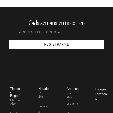
Cada semana en tu correo​
REGISTRARME
Tienda
Horario
Antenna
Instagram
,
•
EST.
Bar,
Facebook
,
Bogotá
2017
sala
X
Chapinero
de
Alto
escucha
Lunes
a