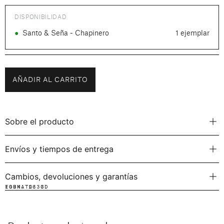
DISPONIBILIDAD
●
Santo & Seña - Chapinero
1 ejemplar
AÑADIR AL CARRITO
Sobre el producto
Envíos y tiempos de entrega
Cambios, devoluciones y garantías
FORMATO:
ISBN: 1833
CD