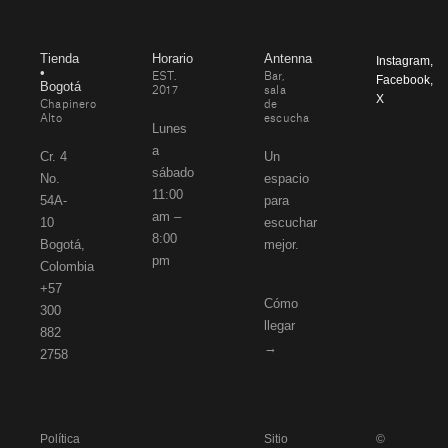
Tienda
Horario
Antenna
Instagram
,
•
EST.
Bar,
Facebook
,
Bogotá
2017
sala
X
Chapinero
de
Alto
escucha
Lunes
a
Cr. 4
Un
sábado
No.
espacio
11:00
54A-
para
am –
10
escuchar
8:00
Bogotá,
mejor.
pm
Colombia
+57
Cómo
300
llegar
882
→
2758
Política
Sitio
©