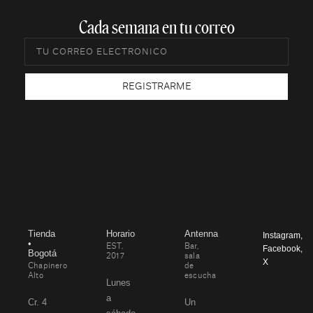
Cada semana en tu correo​
REGISTRARME
Tienda
Horario
Antenna
Instagram
,
•
EST.
Bar,
Facebook
,
Bogotá
2017
sala
X
Chapinero
de
Alto
escucha
Lunes
a
Cr. 4
Un