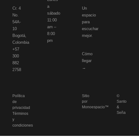
a
Cr. 4
Un
sábado
No.
espacio
11:00
54A-
para
am –
10
escuchar
8:00
Bogotá,
mejor.
pm
Colombia
+57
Cómo
300
llegar
882
→
2758
Política
Sitio
©
por
Santo
de
Monoespacio™
&
privacidad
Seña
Términos
y
condiciones