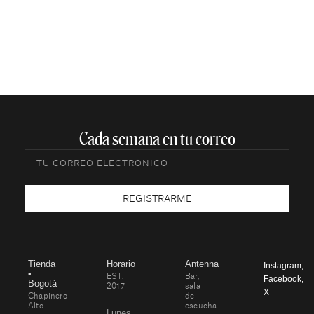
Cada semana en tu correo​
REGISTRARME
Tienda
Horario
Antenna
Instagram
,
•
EST.
Bar,
Facebook
,
Bogotá
2017
sala
X
Chapinero
de
Alto
escucha
Lunes