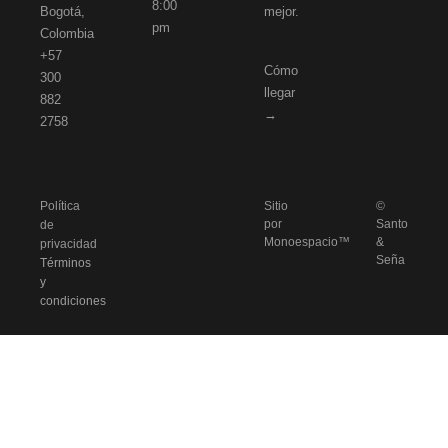
8:00
Bogotá,
mejor.
pm
Colombia
+57
Cómo
300
llegar
882
→
2758
Política
Sitio
©
por
Santo
de
Monoespacio™
&
privacidad
Seña
Términos
y
condiciones