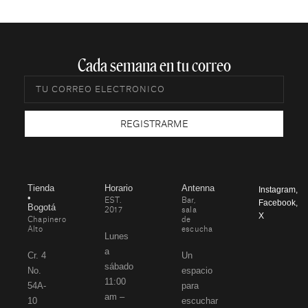
Cada semana en tu correo​
REGISTRARME
Tienda
Horario
Antenna
Instagram
,
•
EST.
Bar,
Facebook
,
Bogotá
2017
sala
X
Chapinero
de
Alto
escucha
Lunes
a
Cr. 4
Un
sábado
No.
espacio
11:00
54A-
para
am –
10
escuchar