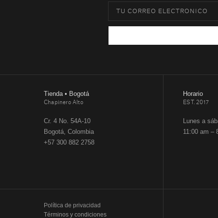
Tienda • Bogotá
Horario
Chapinero Alto
EST. 2017
Cr. 4 No. 54A-10
Lunes a sá
Bogotá, Colombia
11:00 am – 
+57 300 882 2758
Política de privacidad
Términos y condiciones