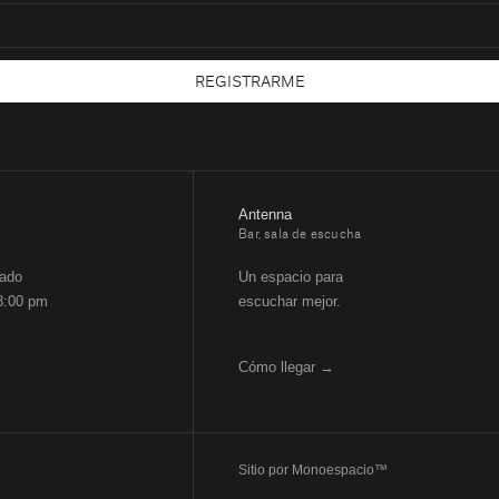
REGISTRARME
Antenna
Bar, sala de escucha
bado
Un espacio para
8:00 pm
escuchar mejor.
Cómo llegar →
Sitio por
Monoespacio™