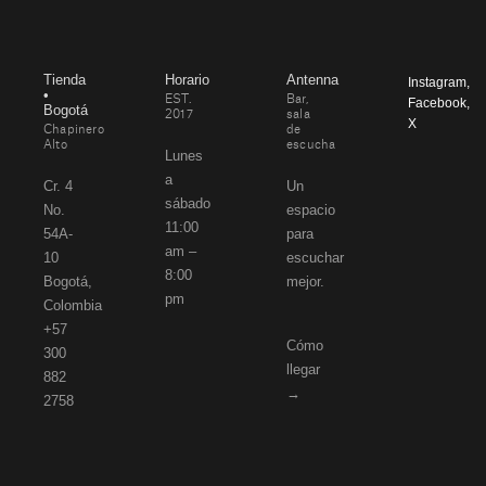
Tienda
Horario
Antenna
Instagram
,
•
EST.
Bar,
Facebook
,
Bogotá
2017
sala
X
Chapinero
de
Alto
escucha
Lunes
a
Cr. 4
Un
sábado
No.
espacio
11:00
54A-
para
am –
10
escuchar
8:00
Bogotá,
mejor.
pm
Colombia
+57
Cómo
300
llegar
882
→
2758