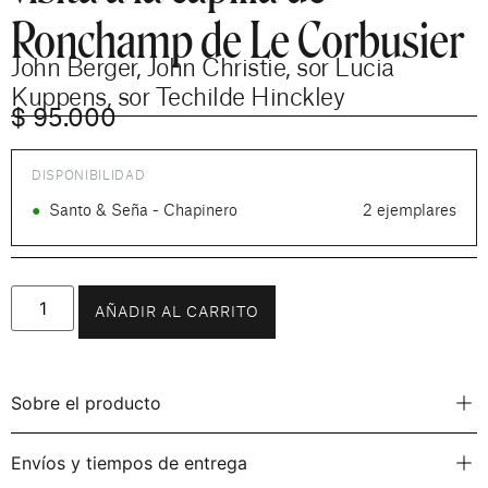
Ronchamp de Le Corbusier
John Berger
,
John Christie
,
sor Lucia
Kuppens
,
sor Techilde Hinckley
$
95.000
DISPONIBILIDAD
●
Santo & Seña - Chapinero
2 ejemplares
AÑADIR AL CARRITO
Sobre el producto
Envíos y tiempos de entrega