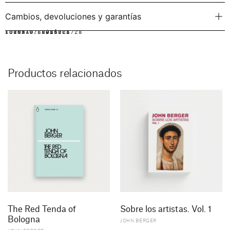
Cambios, devoluciones y garantías
IDIOMA:
FORMATO:
ISBN: 9788425228728
ESPAÑOL
RÚSTICA
Productos relacionados
The Red Tenda of
Sobre los artistas. Vol. 1
Bologna
JOHN BERGER