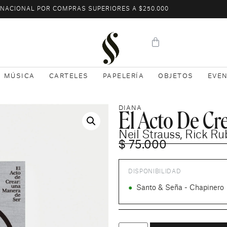
L NACIONAL POR COMPRAS SUPERIORES A $250.000
MÚSICA
CARTELES
PAPELERÍA
OBJETOS
EVE
El Acto De Cr
DIANA
Neil Strauss
,
Rick Ru
$
75.000
DISPONIBILIDAD
●
Santo & Seña - Chapinero