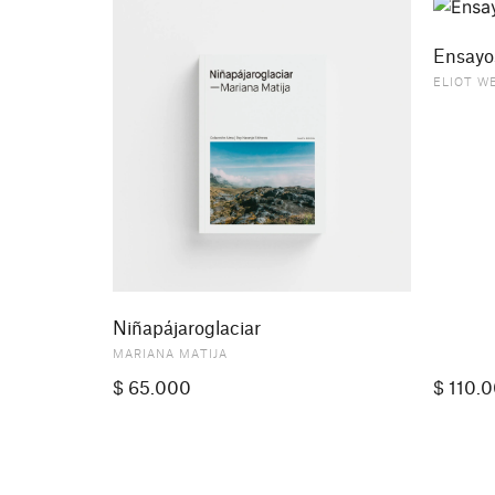
Ensayo
ELIOT W
Niñapájaroglaciar
MARIANA MATIJA
$
65.000
$
110.