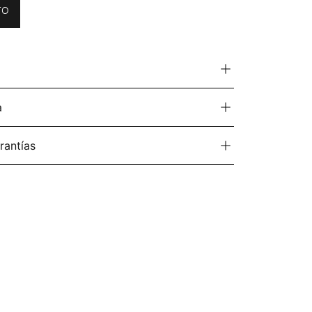
TO
a
rantías