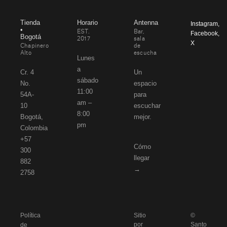
Tienda
Horario
Antenna
Instagram
,
•
EST.
Bar,
Facebook
,
Bogotá
2017
sala
X
Chapinero
de
Alto
escucha
Lunes
a
Cr. 4
Un
sábado
No.
espacio
11:00
54A-
para
am –
10
escuchar
8:00
Bogotá,
mejor.
pm
Colombia
+57
Cómo
300
llegar
882
→
2758
Política
Sitio
©
por
Santo
de