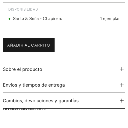
DISPONIBILIDAD
●
Santo & Seña - Chapinero
1 ejemplar
AÑADIR AL CARRITO
Sobre el producto
Envíos y tiempos de entrega
Cambios, devoluciones y garantías
IDIOMA:
FORMATO:
ISBN: 9786287507838
ESPAÑOL
RÚSTICA