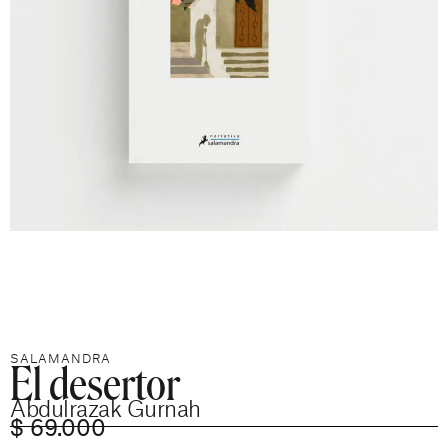
El desertor
SALAMANDRA
Abdulrazak Gurnah
$
69.000