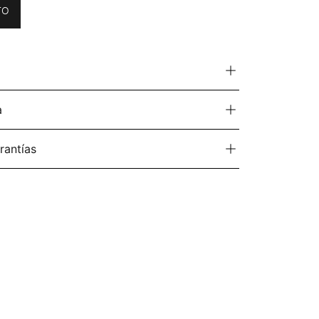
TO
a
rantías