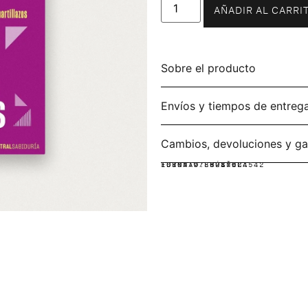
AÑADIR AL CARRI
Sobre el producto
Envíos y tiempos de entreg
Cambios, devoluciones y ga
IDIOMA:
FORMATO:
ISBN: 9786287624542
ESPAÑOL
RÚSTICA