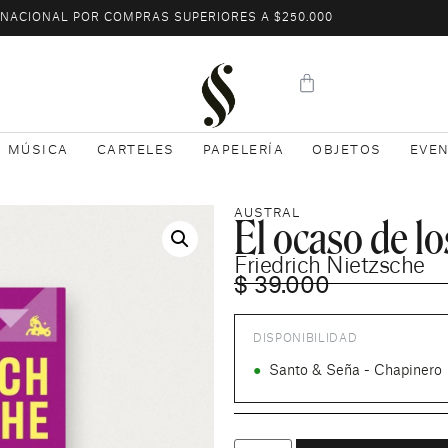
L NACIONAL POR COMPRAS SUPERIORES A $250.000
MÚSICA
CARTELES
PAPELERÍA
OBJETOS
EVE
El ocaso de lo
AUSTRAL
Friedrich Nietzsche
$
39.000
DISPONIBILIDAD
●
Santo & Seña - Chapinero