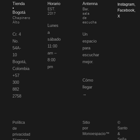
Tienda
Horario
Antenna
Instagram
,
•
EST.
Bar,
Facebook
,
Bogotá
2017
sala
X
Chapinero
de
Alto
escucha
Lunes
a
Cr. 4
Un
sábado
No.
espacio
11:00
54A-
para
am –
10
escuchar
8:00
Bogotá,
mejor.
pm
Colombia
+57
Cómo
300
llegar
882
→
2758
Política
Sitio
©
por
Santo
de
Monoespacio™
&
privacidad
Seña