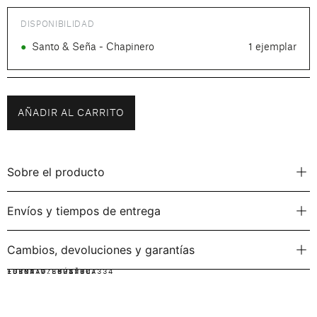
DISPONIBILIDAD
●
Santo & Seña - Chapinero
1 ejemplar
AÑADIR AL CARRITO
Sobre el producto
Envíos y tiempos de entrega
Cambios, devoluciones y garantías
IDIOMA:
FORMATO:
ISBN: 9786287807334
ESPAÑOL
RÚSTICA