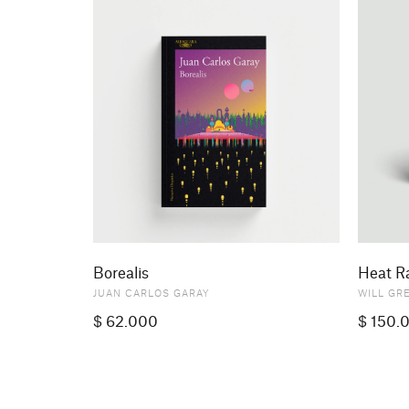
Borealis
Heat R
JUAN CARLOS GARAY
WILL GR
$
62.000
$
150.