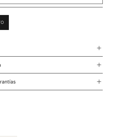
TO
a
rantías