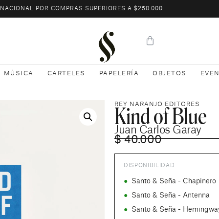
L NACIONAL POR COMPRAS SUPERIORES A $250.000
MÚSICA
CARTELES
PAPELERÍA
OBJETOS
EVE
Kind of Blue
REY NARANJO EDITORES
Juan Carlos Garay
$
40.000
DISPONIBILIDAD
●
Santo & Seña - Chapinero
●
Santo & Seña - Antenna
●
Santo & Seña - Hemingwa