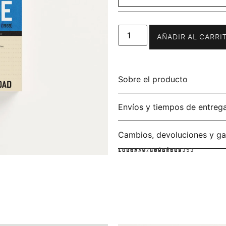
AÑADIR AL CARRI
Sobre el producto
Envíos y tiempos de entreg
Cambios, devoluciones y ga
IDIOMA:
FORMATO:
ISBN: 9786287589353
ESPAÑOL
RÚSTICA