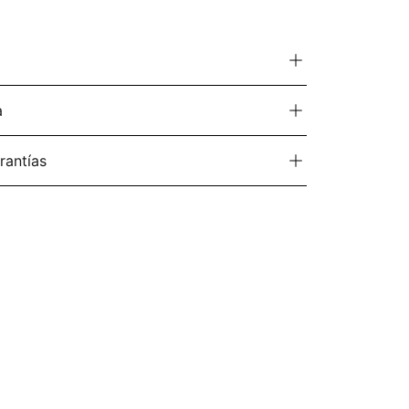
a
rantías