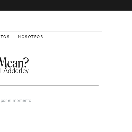
NTOS
NOSOTROS
 Mean?
l Adderley
s por el momento.