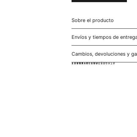
Sobre el producto
Envíos y tiempos de entreg
Cambios, devoluciones y ga
IDIOMA:
FORMATO:
ISBN: 888072326910
INGLÉS
CD