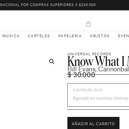
L NACIONAL POR COMPRAS SUPERIORES A $250.000
MÚSICA
CARTELES
PAPELERÍA
OBJETOS
EVE
Know What I
UNIVERSAL RECORDS
Bill Evans
,
Cannonbal
$
30.000
DISPONIBILIDAD
Agotado en nuestras librería
AÑADIR AL CARRITO