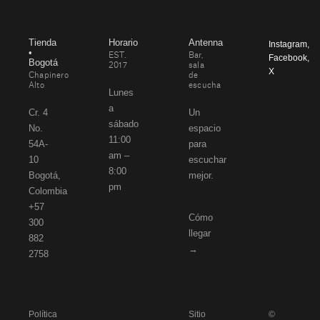
Tienda
Horario
Antenna
Instagram
,
•
EST.
Bar,
Facebook
,
Bogotá
2017
sala
X
Chapinero
de
Alto
escucha
Lunes
a
Cr. 4
Un
sábado
No.
espacio
11:00
54A-
para
am –
10
escuchar
8:00
Bogotá,
mejor.
pm
Colombia
+57
Cómo
300
llegar
882
→
2758
Política
Sitio
©