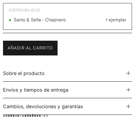
DISPONIBILIDAD
●
Santo & Seña - Chapinero
1 ejemplar
AÑADIR AL CARRITO
Sobre el producto
Envíos y tiempos de entrega
Cambios, devoluciones y garantías
IDIOMA:
FORMATO:
ISBN: 9789589988763
ESPAÑOL
RÚSTICA