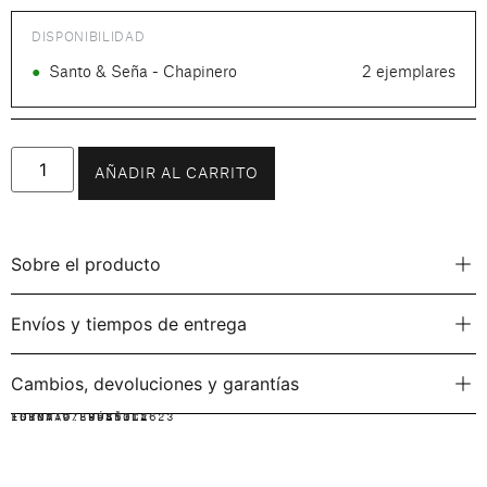
DISPONIBILIDAD
●
Santo & Seña - Chapinero
2 ejemplares
AÑADIR AL CARRITO
Sobre el producto
Envíos y tiempos de entrega
Cambios, devoluciones y garantías
IDIOMA:
FORMATO:
ISBN: 9789585312623
ESPAÑOL
RÚSTICA