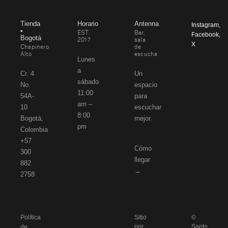
Tienda
Horario
Antenna
Instagram
,
•
EST.
Bar,
Facebook
,
Bogotá
2017
sala
X
Chapinero
de
Alto
escucha
Lunes
a
Cr. 4
Un
sábado
No.
espacio
11:00
54A-
para
am –
10
escuchar
8:00
Bogotá,
mejor.
pm
Colombia
+57
Cómo
300
llegar
882
→
2758
Política
Sitio
©
por
Santo
de