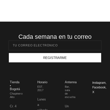
Cada semana en tu correo​
REGISTRARME
Tienda
Horario
Antenna
Instagram
,
•
EST.
Bar,
Facebook
,
Bogotá
2017
sala
X
Chapinero
de
Alto
escucha
Lunes
a
Cr. 4
Un