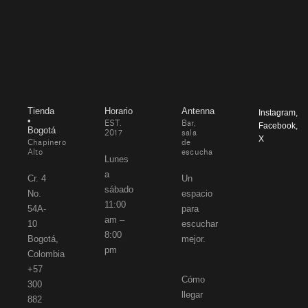
Tienda
Horario
Antenna
Instagram
,
•
EST.
Bar,
Facebook
,
Bogotá
2017
sala
X
Chapinero
de
Alto
escucha
Lunes
a
Cr. 4
Un
sábado
No.
espacio
11:00
54A-
para
am –
10
escuchar
8:00
Bogotá,
mejor.
pm
Colombia
+57
Cómo
300
llegar
882