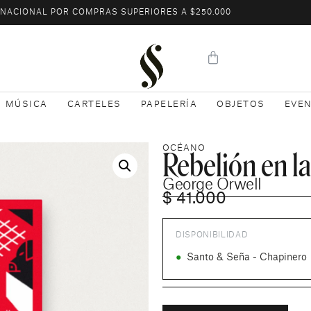
L NACIONAL POR COMPRAS SUPERIORES A $250.000
MÚSICA
CARTELES
PAPELERÍA
OBJETOS
EVE
Rebelión en la
OCÉANO
George Orwell
$
41.000
DISPONIBILIDAD
●
Santo & Seña - Chapinero