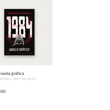
ovela gráfica
 ORWELL
,
MATYÁS NAMAI
000