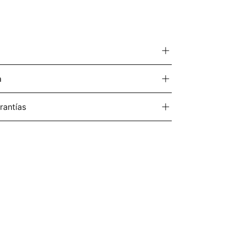
a
rantías