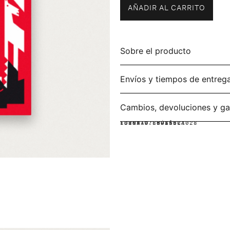
AÑADIR AL CARRITO
Sobre el producto
Envíos y tiempos de entreg
Cambios, devoluciones y ga
IDIOMA:
FORMATO:
ISBN: 9786075574028
ESPAÑOL
RÚSTICA