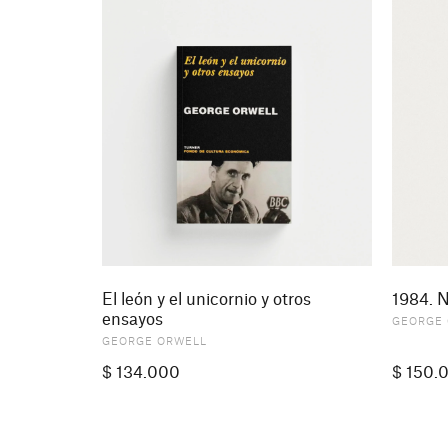
El león y el unicornio y otros
1984. N
ensayos
GEORGE
GEORGE ORWELL
$
134.000
$
150.