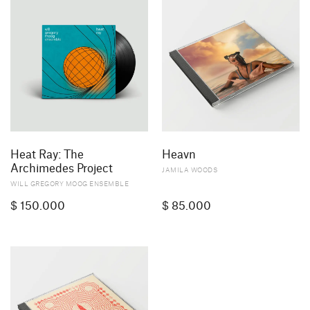
Heat Ray: The
Heavn
Archimedes Project
JAMILA WOODS
WILL GREGORY MOOG ENSEMBLE
$
150.000
$
85.000