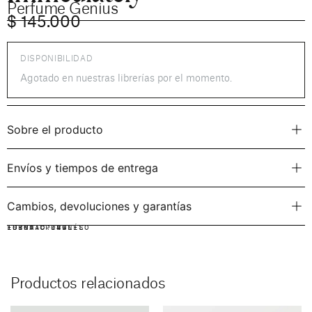
Perfume Genius
$
145.000
DISPONIBILIDAD
Agotado en nuestras librerías por el momento.
Sobre el producto
Envíos y tiempos de entrega
Cambios, devoluciones y garantías
IDIOMA:
FORMATO:
ISBN: CP049
INGLÉS
VINILO
Productos relacionados