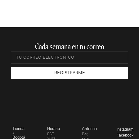
Cada semana en tu correo​
REGISTRARME
Tienda
Horario
Antenna
Instagram
,
•
EST.
Bar,
Facebook
,
Bogotá
2017
sala