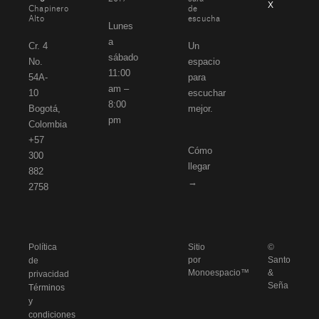
X
Chapinero
de
Alto
escucha
Lunes
a
Cr. 4
Un
sábado
No.
espacio
11:00
54A-
para
am –
10
escuchar
8:00
Bogotá,
mejor.
pm
Colombia
+57
Cómo
300
llegar
882
→
2758
Política
Sitio
©
por
Santo
de
Monoespacio™
&
privacidad
Seña
Términos
y
condiciones